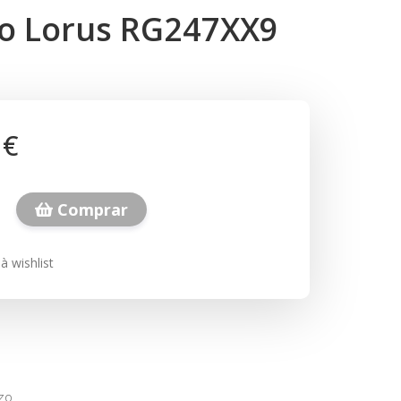
io Lorus RG247XX9
 €
Comprar
à wishlist
zo