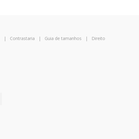
|
Contrastaria
|
Guia de tamanhos
|
Direito