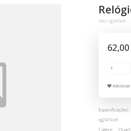
Relóg
SKU:
rg247xx9
62,00
Adicionar 
Especificações
rg247xx9
Calibre: Quart