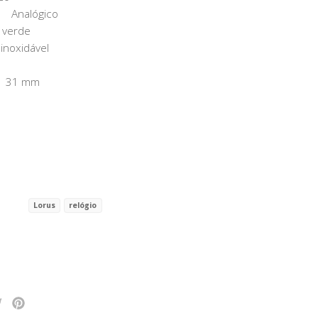
: Analógico
 verde
inoxidável
: 31 mm
Lorus
relógio