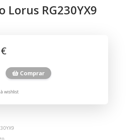
io Lorus RG230YX9
 €
Comprar
à wishlist
230YX9
zo