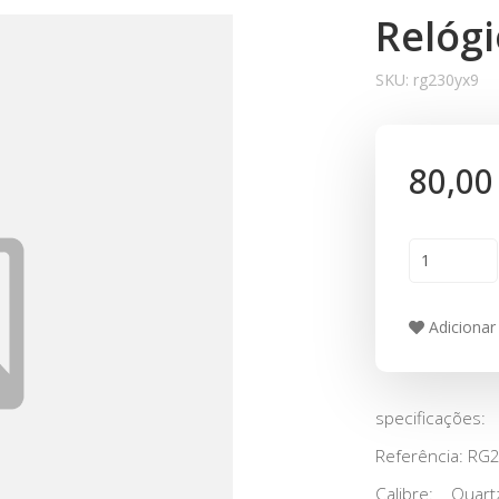
Relóg
SKU:
rg230yx9
80,00
Adicionar 
specificações:
Referência: RG
Calibre: Quart