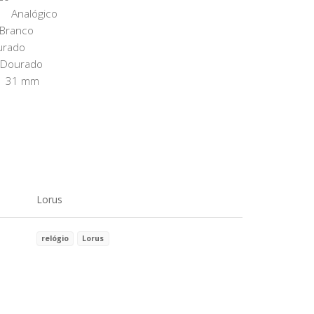
: Analógico
 Branco
urado
o Dourado
: 31 mm
Lorus
relógio
Lorus